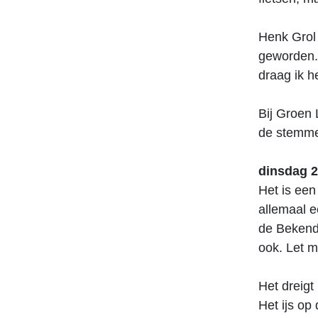
Henk Grol 
geworden. 
draag ik 
Bij Groen 
de stemmen
dinsdag 2
Het is ee
allemaal ee
de Bekende
ook. Let m
Het dreig
Het ijs op