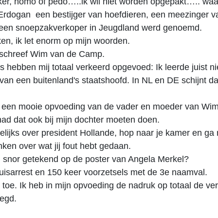
er, homo of pedo…..ik wil niet worden opgepakt….. waa
 Erdogan een bestijger van hoefdieren, een meezinger v
en snoepzakverkoper in Jeugdland werd genoemd.
ken, ik let enorm op mijn woorden.
r schreef Wim van de Camp.
s hebben mij totaal verkeerd opgevoed: Ik leerde juist n
van een buitenland's staatshoofd. In NL en DE schijnt da
at een mooie opvoeding van de vader en moeder van Wi
ad dat ook bij mijn dochter moeten doen.
ts lelijks over president Hollande, hop naar je kamer en g
ken over wat jij fout hebt gedaan.
n snor getekend op de poster van Angela Merkel?
isarrest en 150 keer voorzetsels met de 3e naamval.
t toe. Ik heb in mijn opvoeding de nadruk op totaal de ve
legd.