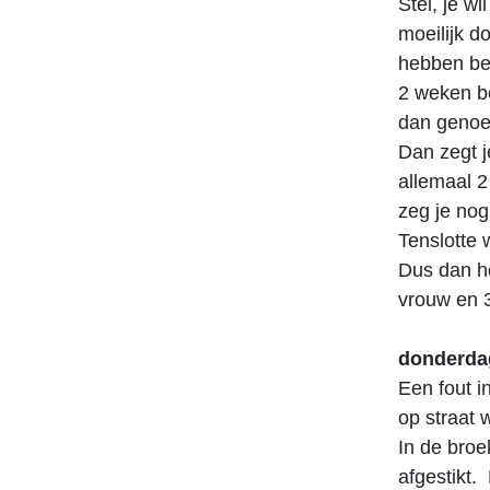
Stel, je w
moeilijk d
hebben bes
2 weken be
dan genoe
Dan zegt j
allemaal 2
zeg je nog
Tenslotte 
Dus dan he
vrouw en 
donderdag
Een fout i
op straat 
In de broe
afgestikt.