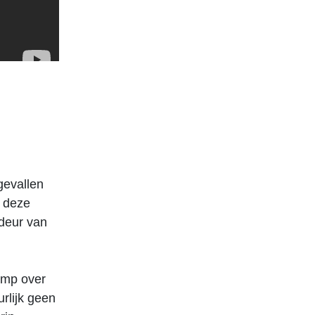
gevallen
s deze
 deur van
amp over
rlijk geen