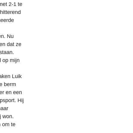
et 2-1 te
hitterend
keerde
en. Nu
en dat ze
staan.
l op mijn
aken Luik
de berm
er en een
psport. Hij
naar
j won.
n om te