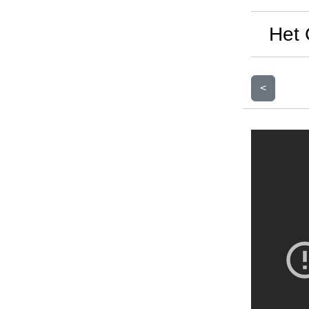
Het 
<