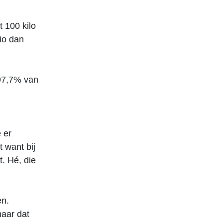
 100 kilo
io dan
 97,7% van
 er
t want bij
. Hé, die
en.
maar dat