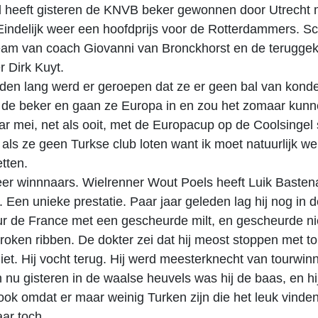
 heeft gisteren de KNVB beker gewonnen door Utrecht m
Eindelijk weer een hoofdprijs voor de Rotterdammers. Sc
team van coach Giovanni van Bronckhorst en de terugge
r Dirk Kuyt.
den lang werd er geroepen dat ze er geen bal van kond
 de beker en gaan ze Europa in en zou het zomaar kunn
ar mei, net als ooit, met de Europacup op de Coolsingel 
als ze geen Turkse club loten want ik moet natuurlijk we
etten.
er winnnaars. Wielrenner Wout Poels heeft Luik Basten
Een unieke prestatie. Paar jaar geleden lag hij nog in 
ur de France met een gescheurde milt, en gescheurde ni
roken ribben. De dokter zei dat hij meost stoppen met to
iet. Hij vocht terug. Hij werd meesterknecht van tourwin
nu gisteren in de waalse heuvels was hij de baas, en hi
 ook omdat er maar weinig Turken zijn die het leuk vinde
aar toch.