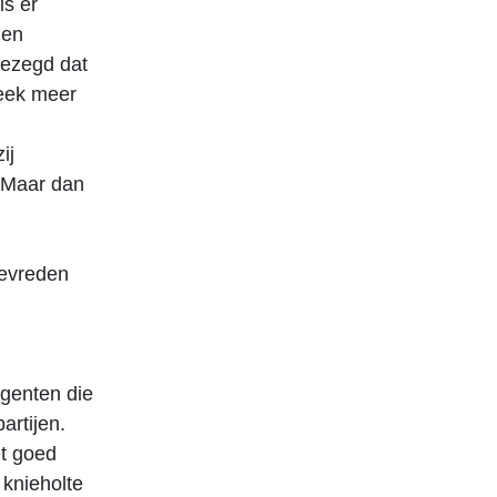
is er
den
gezegd dat
week meer
ij
. Maar dan
tevreden
agenten die
artijen.
et goed
 knieholte