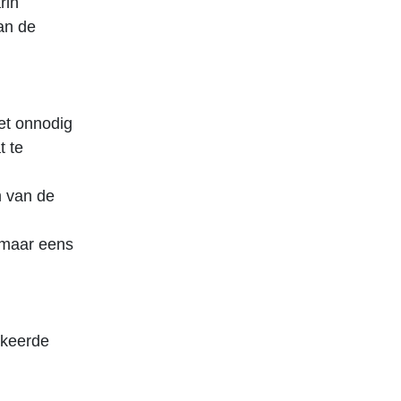
rin
an de
iet onnodig
t te
m van de
a maar eens
rkeerde