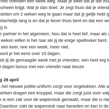
il met vrienden een week weg. Maar je weet dat je dat thu
oorheen krijgt. Wat je dan doet. Je zegt thuis dat je vrien
loten om 2 weken weg te gaan maar dat jij gelijk hebt 
lachelijk lang is en dat je liever thuis bent en dat een 
g is.
e partner in het algemeen. Nou dat is heel lief, maar als z
 weken willen is het raar als jij de enige spelbreker bent
 een keer, nee een week, meer niet.
word je het eens over 10 dagen.
b jij de gevraagde week met je vrienden, een heel erg 
3 dagen bonus met een vriendin naar keuze.
 28 april
n het nieuwe politie-uniform zorgt voor ongelukken. Alle 
werken dragen een knuppel, maar die zorgt juist voor valp
k is een zak voor de wapenstok gemaakt, maar die is ni
 Daardoor zakt de wapenstok naar beneden en kan in de