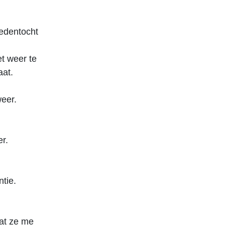
tedentocht
et weer te
aat.
weer.
r.
tie.
dat ze me