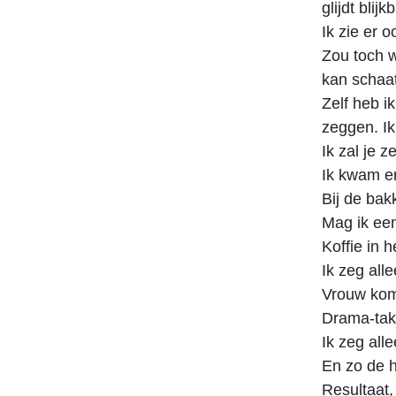
glijdt bli
Ik zie er o
Zou toch w
kan schaat
Zelf heb i
zeggen. Ik
Ik zal je z
Ik kwam er
Bij de bak
Mag ik een
Koffie in 
Ik zeg all
Vrouw komt
Drama-takk
Ik zeg all
En zo de 
Resultaat,