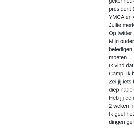
geitenneuk
president
YMCA en e
Jullie mer
Op twitte
Mijn ouder
beledigen 
moeten.
Ik vind d
Camp. Ik h
Zei jij ie
diep naden
Heb jij ee
2 weken hu
Ik geef he
dingen ge