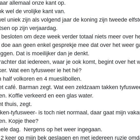
jkbaar allemaal onze kant op.
ok wel de vrolijke kant van.
el uniek zijn als volgend jaar de koning zijn tweede elfs
sen op zijn verjaardag.
k besloten om deze week verder totaal niets meer over h
 doe aan geen enkel gesprekje mee dat over het weer g
eggen. Dat is moeilijker dan je denkt.
achter dat iedereen, waar je ook komt, begint over het 
ker. Wat een tyfusweer ie het hé?
 half volkoren en 4 mueslibollen.
het café. Barman zegt. Wat een zeldzaam takken tyfuswee
een. Koffie verkeerd en een glas water.
 thuis, zegt.
en-tyfusweer- is toch niet normaal, daar gaat mijn vakan
een. Kopje thee?
hele dag. Nergens op het weer ingegaan.
 2 keer op mijn bek geslagen en met iedereen ruzie om