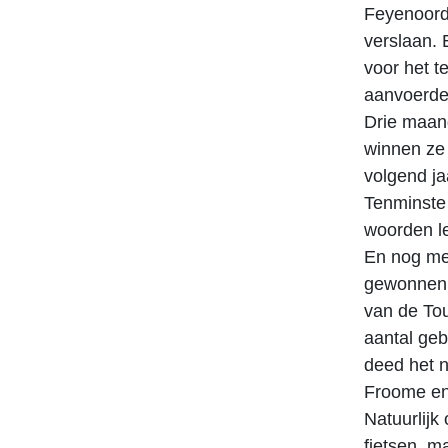
Feyenoord
verslaan. 
voor het 
aanvoerde
Drie maan
winnen ze
volgend ja
Tenminste 
woorden l
En nog me
gewonnen. 
van de To
aantal geb
deed het n
Froome en 
Natuurlijk
fietsen, m