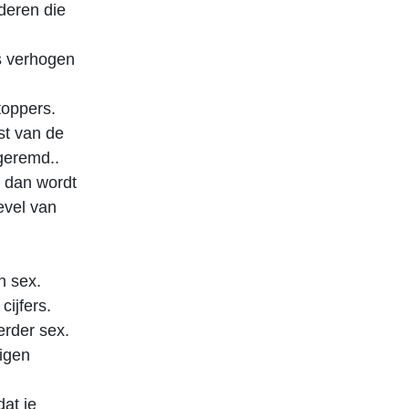
deren die
s verhogen
toppers.
st van de
geremd..
t dan wordt
evel van
n sex.
ijfers.
erder sex.
eigen
dat je