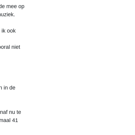
lde mee op
uziek.
 ik ook
oral niet
n in de
naf nu te
imaal 41