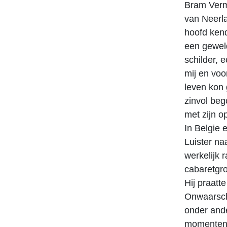
Bram Verm
van Neerla
hoofd kend
een geweld
schilder, 
mij en voo
leven kon
zinvol beg
met zijn op
In Belgie 
Luister na
werkelijk
cabaretgr
Hij praatt
Onwaarschi
onder and
momenten g