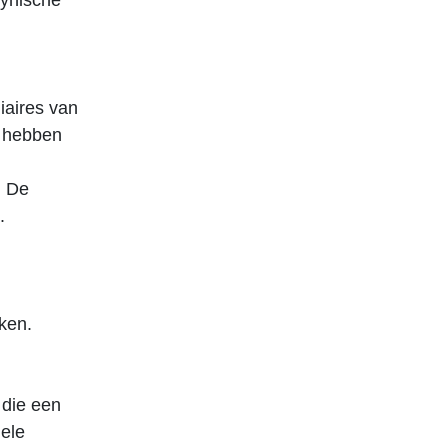
cynische
iaires van
h hebben
. De
.
ken.
 die een
ele