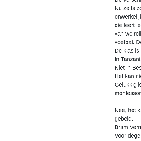
Nu zelfs zo
onwerkelij
die leert 
van wc rol
voetbal. De 
De klas is 
In Tanzani
Niet in Be
Het kan ni
Gelukkig k
montessori
Nee, het k
gebeld.
Bram Verme
Voor dege