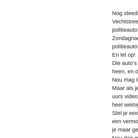
Nog steeds
Vechtstre
politieaut
Zondagnach
politieaut
En let op!
Die auto’s
heen, en o
Nou mag i
Maar als j
uurs video
heel wein
Stel je wo
een vermoe
je maar ge