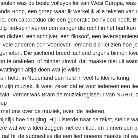
eulen was de beste volleyballer van West Europa, was d
nds Hoop, een groep waar ik werkelijk alle teksten van u
e, een cabaretduo die een generatie beinvloed heeft, 
ig lied-schrijver en een zanger die recht in het hart kon
een dichter, een schrijver, een filosoof, een levensgeniete
r vele anderen een Voorlever. Iemand die liet zien hoe je
 genieten. Die juichend breed lachend ergens binnen k
on te orakelen, of minder zinvol, dat maakte niet uit wan
vattingen altijd doen wat je wilde.
een held, in Nederland een held in veel te kleine kring.
ar zijn muziek. Ik weet zeker dat er voor iedereen een lie
 raakt. Verder was Bram de muziekregisseur van NUHR, 
oep
e met ons over de muziek, over de liederen.
jnlijk hoe dat ging. Hij luisterde naar de tekst, stelde w
ere wat we wilden zeggen met een lied, en binnen een p
af hij de suggesties die een lied opeens maakte tot wa