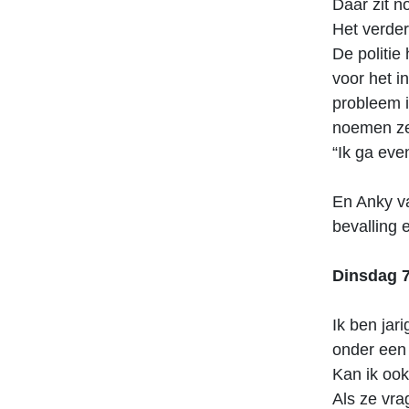
Daar zit no
Het verde
De politi
voor het i
probleem 
noemen ze
“Ik ga eve
En Anky va
bevalling
Dinsdag 
Ik ben jari
onder een 
Kan ik ook
Als ze vra