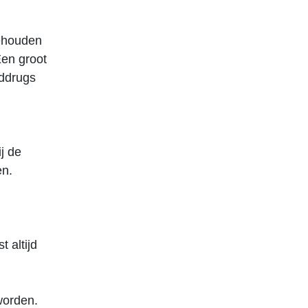
gehouden
Een groot
rddrugs
j de
en.
t altijd
worden.