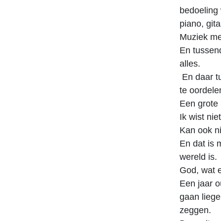
bedoeling 
piano, gi
Muziek met
En tussend
alles.
En daar tu
te oordele
Een grote 
Ik wist ni
Kan ook ni
En dat is 
wereld is.
God, wat e
Een jaar o
gaan liege
zeggen.