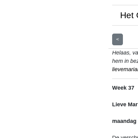
Het 
<
Helaas, v
hem in bez
lievemari
Week 37
Lieve Mar
maandag 
De verschr