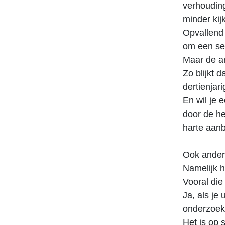
verhouding
minder kijk
Opvallend 
om een sex
Maar de an
Zo blijkt 
dertienja
En wil je 
door de h
harte aan
Ook andere
Namelijk h
Vooral die 
Ja, als je
onderzoek 
Het is op 