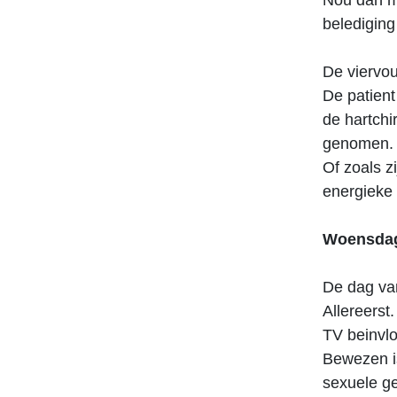
Nou dan mo
belediging 
De viervou
De patient
de hartchi
genomen.
Of zoals z
energieke 
Woensdag
De dag va
Allereerst.
TV beinvlo
Bewezen is
sexuele g