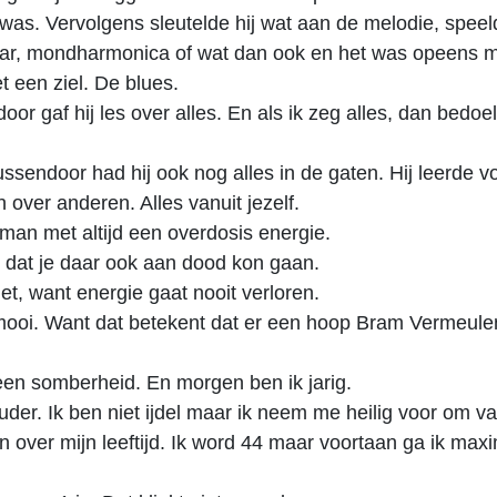
was. Vervolgens sleutelde hij wat aan de melodie, spee
taar, mondharmonica of wat dan ook en het was opeens m
 een ziel. De blues.
oor gaf hij les over alles. En als ik zeg alles, dan bedoel
ssendoor had hij ook nog alles in de gaten. Hij leerde vo
n over anderen. Alles vanuit jezelf.
man met altijd een overdosis energie.
et dat je daar ook aan dood kon gaan.
et, want energie gaat nooit verloren.
mooi. Want dat betekent dat er een hoop Bram Vermeule
en somberheid. En morgen ben ik jarig.
uder. Ik ben niet ijdel maar ik neem me heilig voor om va
n over mijn leeftijd. Ik word 44 maar voortaan ga ik max