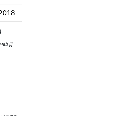
-2018
4
eb jij
ar komen.