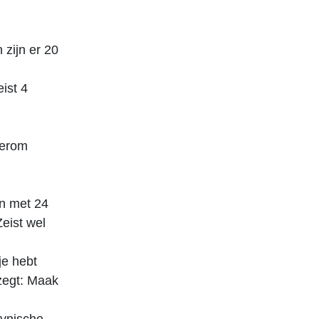
zijn er 20
ist 4
 erom
en met 24
eist wel
je hebt
zegt: Maak