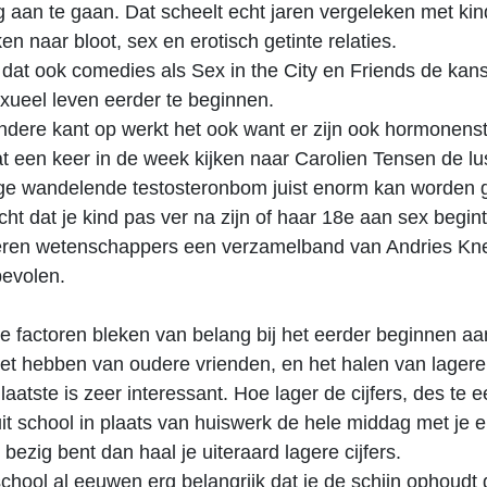
 aan te gaan. Dat scheelt echt jaren vergeleken met kin
en naar bloot, sex en erotisch getinte relaties.
dat ook comedies als Sex in the City en Friends de kan
ueel leven eerder te beginnen.
dere kant op werkt het ook want er zijn ook hormonens
dat een keer in de week kijken naar Carolien Tensen de lu
rige wandelende testosteronbom juist enorm kan worden 
echt dat je kind pas ver na zijn of haar 18e aan sex begin
eren wetenschappers een verzamelband van Andries Kn
bevolen.
 factoren bleken van belang bij het eerder beginnen aa
et hebben van oudere vrienden, en het halen van lagere c
laatste is zeer interessant. Hoe lager de cijfers, des te e
 uit school in plaats van huiswerk de hele middag met je 
bezig bent dan haal je uiteraard lagere cijfers.
school al eeuwen erg belangrijk dat je de schijn ophoudt 