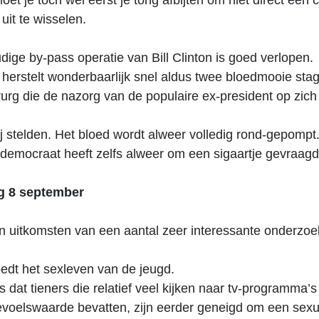
et je toch wel eerst je tong afbijten om niet direct een 
uit te wisselen.
dige by-pass operatie van Bill Clinton is goed verlopen.
 herstelt wonderbaarlijk snel aldus twee bloedmooie stag
rurg die de nazorg van de populaire ex-president op zic
ij stelden. Het bloed wordt alweer volledig rond-gepompt
democraat heeft zelfs alweer om een sigaartje gevraagd
 8 september
n uitkomsten van een aantal zeer interessante onderzoe
edt het sexleven van de jeugd.
 dat tieners die relatief veel kijken naar tv-programma’s
evoelswaarde bevatten, zijn eerder geneigd om een sexu