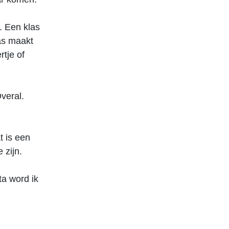
. Een klas
las maakt
rtje of
Overal.
t is een
 zijn.
ta word ik