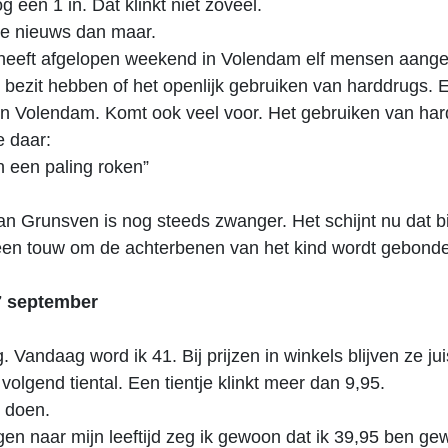
g een 1 in. Dat klinkt niet zoveel.
re nieuws dan maar.
e heeft afgelopen weekend in Volendam elf mensen aan
n bezit hebben of het openlijk gebruiken van harddrugs. 
in Volendam. Komt ook veel voor. Het gebruiken van ha
 daar:
n een paling roken”
n Grunsven is nog steeds zwanger. Het schijnt nu dat bi
 een touw om de achterbenen van het kind wordt gebond
7 september
g. Vandaag word ik 41. Bij prijzen in winkels blijven ze juis
volgend tiental. Een tientje klinkt meer dan 9,95.
 doen.
gen naar mijn leeftijd zeg ik gewoon dat ik 39,95 ben ge