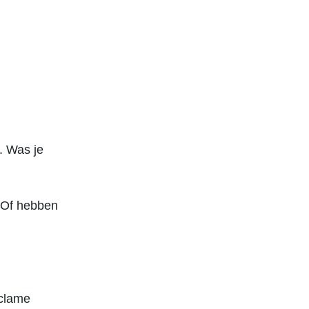
f. Was je
. Of hebben
eclame