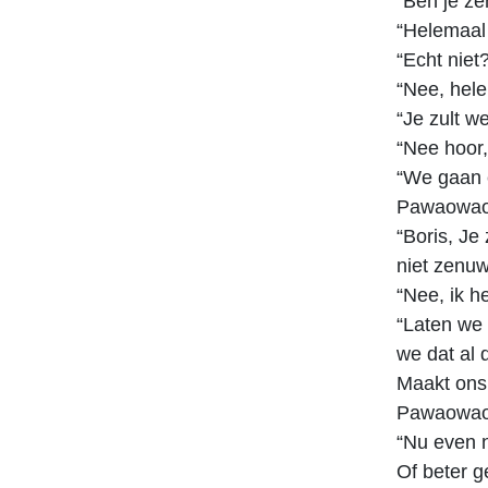
“Ben je ze
“Helemaal 
“Echt niet
“Nee, hele
“Je zult w
“Nee hoor, 
“We gaan e
Pawaowao
“Boris, Je 
niet zenuw
“Nee, ik 
“Laten we 
we dat al d
Maakt ons 
Pawaowao
“Nu even n
Of beter g