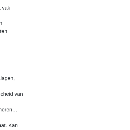
t vak
n
eten
slagen,
fscheid van
 horen…
aat. Kan