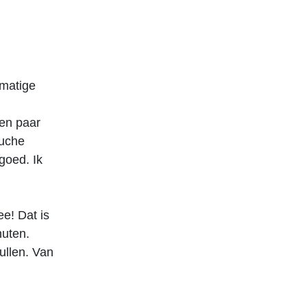
lmatige
een paar
ouche
goed. Ik
e! Dat is
nuten.
ullen. Van