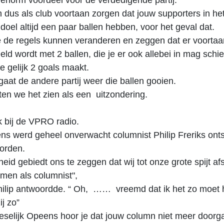
 enorm voordeel voor de verdedigende partij.
 dus als club voortaan zorgen dat jouw supporters in he
 doel altijd een paar ballen hebben, voor het geval dat.
e de regels kunnen veranderen en zeggen dat er voortaa
ld wordt met 2 ballen, die je er ook allebei in mag schi
e gelijk 2 goals maakt.
aat de andere partij weer die ballen gooien.
ten we het zien als een uitzondering.
 bij de VPRO radio.
s werd geheel onverwacht columnist Philip Freriks ont
orden.
kheid gebiedt ons te zeggen dat wij tot onze grote spijt a
men als columnist",
ilip antwoordde. “ Oh, …… vreemd dat ik het zo moet
ij zo”
reselijk Opeens hoor je dat jouw column niet meer doorg