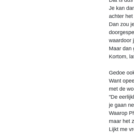
Dat is dus
Je kan dan
achter het
Dan zou j
doorgespee
waardoor j
Maar dan g
Kortom, la
Gedoe ook
Want opeen
met de wo
"De eerlij
je gaan ne
Waarop Ph
maar het z
Lijkt me v