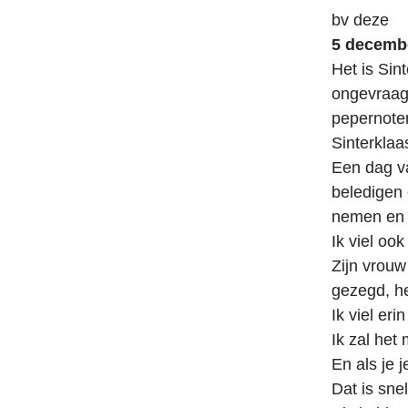
bv deze
5 decemb
Het is Sin
ongevraagd
pepernoten
Sinterklaa
Een dag va
beledigen 
nemen en 
Ik viel oo
Zijn vrouw
gezegd, he
Ik viel eri
Ik zal het
En als je 
Dat is sne