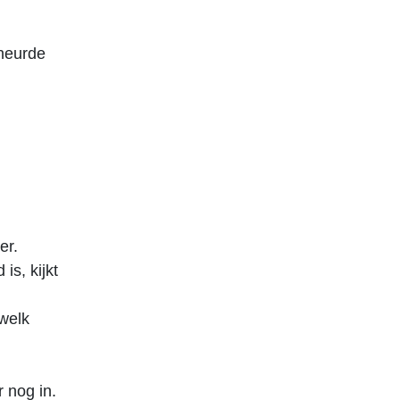
cheurde
er.
is, kijkt
 welk
r nog in.