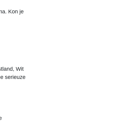
ma. Kon je
tland, Wit
e serieuze
e