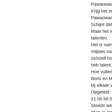
Pawaowao
Krijg het er
Pawaowao
Schijnt da
Maar het 
talenten.
Het is nam
miljoen na
zichzelf h
heb talent.
Hoe vullen 
Boris en M
bij elkaar 
Opgeteld: 
21.00 tot 0
Steeds we