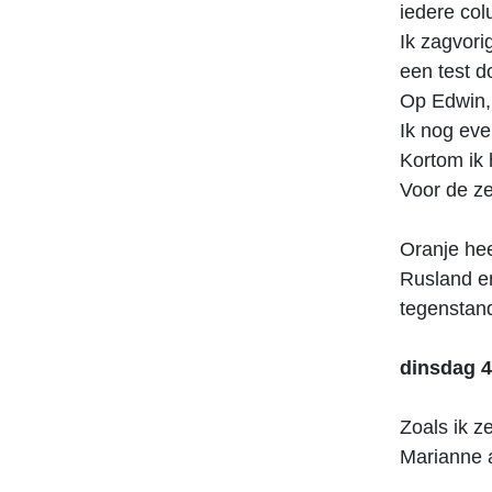
iedere col
Ik zagvori
een test d
Op Edwin, 
Ik nog eve
Kortom ik h
Voor de z
Oranje hee
Rusland e
tegenstand
dinsdag 
Zoals ik z
Marianne a