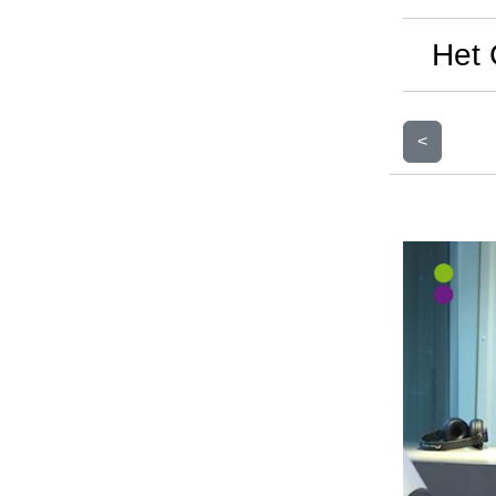
Het 
<