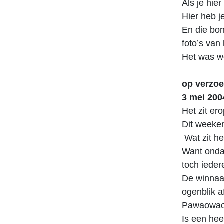
Als je hier
Hier heb j
En die bon
foto’s van
Het was we
op verzoe
3 mei 200
Het zit er
Dit weeke
Wat zit he
Want ondan
toch ieder
De winnaar
ogenblik a
Pawaowao
Is een heel