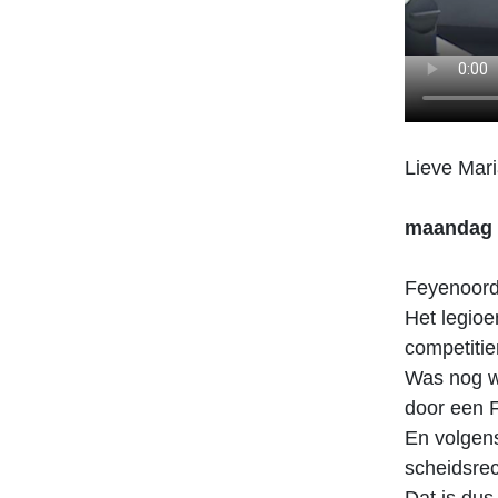
Lieve Mar
maandag 
Feyenoord
Het legio
competitie
Was nog we
door een F
En volgens
scheidsrec