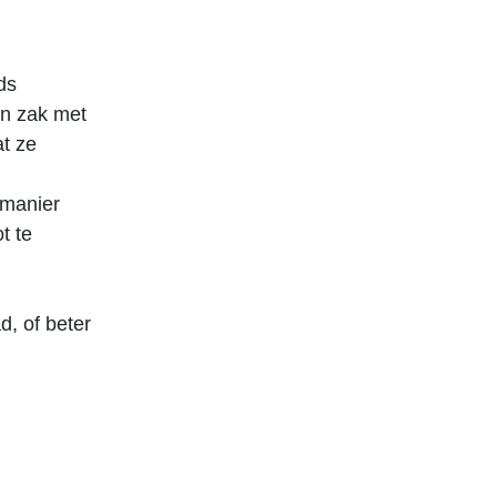
ds
jn zak met
t ze
 manier
t te
d, of beter