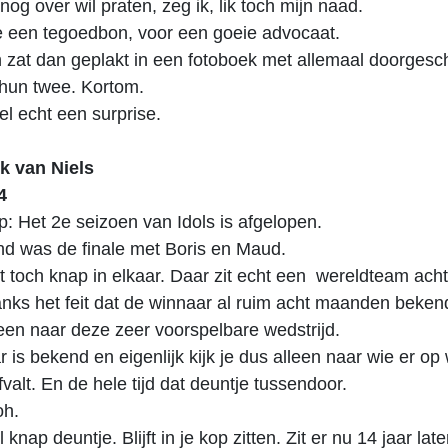
 nog over wil praten, zeg ik, lik toch mijn naad.
e een tegoedbon, voor een goeie advocaat.
 zat dan geplakt in een fotoboek met allemaal doorges
 hun twee. Kortom.
l echt een surprise.
k van Niels
4
op: Het 2e seizoen van Idols is afgelopen.
nd was de finale met Boris en Maud.
t toch knap in elkaar. Daar zit echt een wereldteam acht
ks het feit dat de winnaar al ruim acht maanden bekend 
een naar deze zeer voorspelbare wedstrijd.
 is bekend en eigenlijk kijk je dus alleen naar wie er op
fvalt. En de hele tijd dat deuntje tussendoor.
h.
 knap deuntje. Blijft in je kop zitten. Zit er nu 14 jaar late